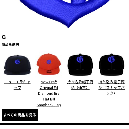
G
商品を選択
ニューエラキャ
New Era®
持ち込み帽子商
持ち込み帽子商
ップ
Original Fit
品（通常）
品（スナップバ
Diamond Era
ック）
Flat Bill
Snapback Cap
すべての商品を見る