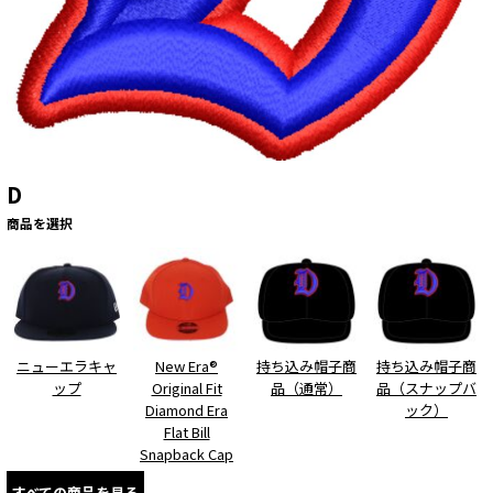
D
商品を選択
ニューエラキャ
New Era®
持ち込み帽子商
持ち込み帽子商
ップ
Original Fit
品（通常）
品（スナップバ
Diamond Era
ック）
Flat Bill
Snapback Cap
すべての商品を見る