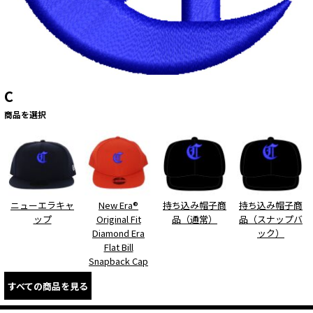
C
商品を選択
ニューエラキャ
New Era®
持ち込み帽子商
持ち込み帽子商
ップ
Original Fit
品（通常）
品（スナップバ
Diamond Era
ック）
Flat Bill
Snapback Cap
すべての商品を見る